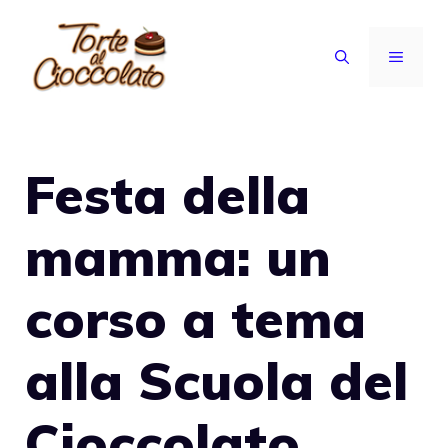
Vai
al
MENU
contenuto
Festa della
mamma: un
corso a tema
alla Scuola del
Cioccolato