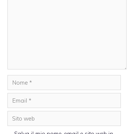
Commento
Nome
Email
Sito
web
Salva il mio nome, email e sito web in