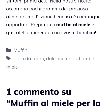
sintomi prima detti. Nella nostra ricetta
occorrono pochi grammi del prezioso
alimento, ma l’azione benefica è comunque
apportata. Preparate i
muffin al miele
e
gustateli a merenda con i vostri bambini!
Categorie
Muffin
Tag
dolci da forno
,
dolci merenda bambini
,
miele
1 commento su
“Muffin al miele per la