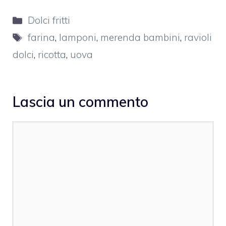
Categorie
Dolci fritti
Tag
farina
,
lamponi
,
merenda bambini
,
ravioli
dolci
,
ricotta
,
uova
Lascia un commento
Commento