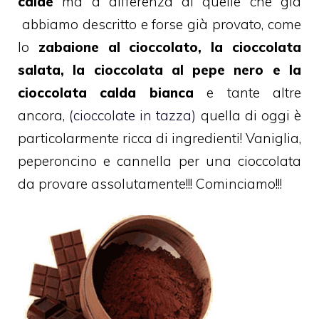
calde
ma a differenza di quelle che già
abbiamo descritto e forse già
provato, come
lo
zabaione al cioccolato, la cioccolata
salata, la cioccolata al pepe nero e la
cioccolata calda bianca
e tante altre
ancora,
(cioccolate in tazza
)
quella di oggi è
particolarmente ricca di ingredienti! Vaniglia,
peperoncino e cannella per una cioccolata
da provare assolutamente!!! Cominciamo!!!