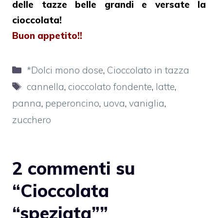
delle tazze belle grandi e versate la
cioccolata!
Buon appetito!!
Categorie
*Dolci mono dose
,
Cioccolato in tazza
Tag
cannella
,
cioccolato fondente
,
latte
,
panna
,
peperoncino
,
uova
,
vaniglia
,
zucchero
2 commenti su
“Cioccolata
“speziata””