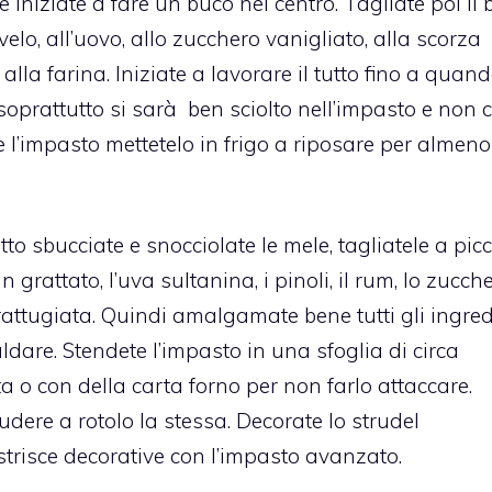
e iniziate a fare un buco nel centro. Tagliate poi il 
elo, all’uovo, allo zucchero vanigliato, alla scorza
 alla farina. Iniziate a lavorare il tutto fino a quan
oprattutto si sarà ben sciolto nell’impasto e non c
 l’impasto mettetelo in frigo a riposare per almeno
tto sbucciate e snocciolate le mele, tagliatele a picc
grattato, l’uva sultanina, i pinoli, il rum, lo zucch
rattugiata. Quindi amalgamate bene tutti gli ingredi
aldare. Stendete l’impasto in una sfoglia di circa
 o con della carta forno per non farlo attaccare.
udere a rotolo la stessa. Decorate lo strudel
strisce decorative con l’impasto avanzato.