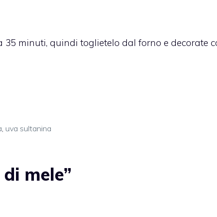
a 35 minuti, quindi toglietelo dal forno e decorate 
a
,
uva sultanina
 di mele”