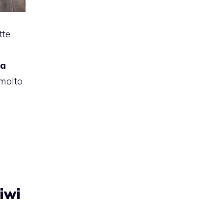
tte
da
molto
a
kiwi