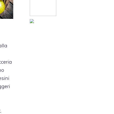
alla
cceria
no
esini
ggeri
a
.