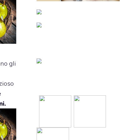
no gli
zioso
e
ni.