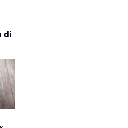
 di
e
: