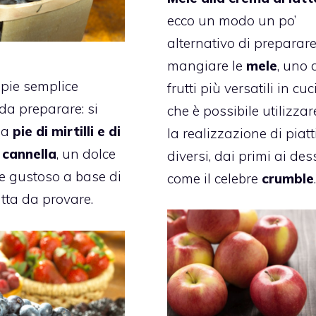
ecco un modo un po’
alternativo di preparare
mangiare le
mele
, uno 
pie semplice
frutti più versatili in cu
da preparare: si
che è possibile utilizzar
lla
pie di mirtilli e di
la realizzazione di piatt
 cannella
, un dolce
diversi, dai primi ai dess
e gustoso a base di
come il celebre
crumble
utta da provare.