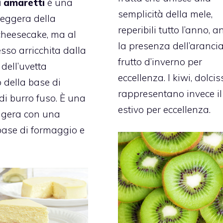
i amaretti
è una
semplicità della mele,
leggera della
reperibili tutto l’anno, 
cheesecake, ma al
la presenza dell’arancia
sso arricchita dalla
frutto d’inverno per
dell’uvetta
eccellenza. I kiwi, dolcis
o della base di
rappresentano invece il
 di burro fuso. È una
estivo per eccellenza.
eggera con una
ase di formaggio e