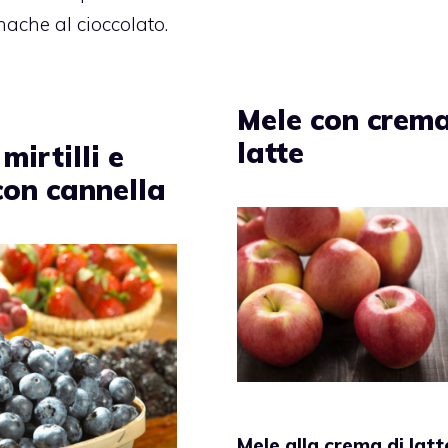
nache al cioccolato.
Mele con crema
latte
 mirtilli e
con cannella
Mele alla crema di latt