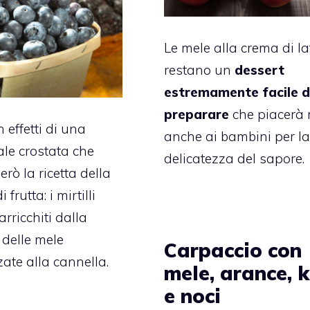
Le mele alla crema di la
restano un
dessert
estremamente facile 
preparare
che piacerà 
n effetti di una
anche ai bambini per l
ale crostata che
delicatezza del sapore.
rò la ricetta della
 frutta: i mirtilli
rricchiti dalla
delle mele
Carpaccio con
ate alla cannella.
mele, arance, 
e noci