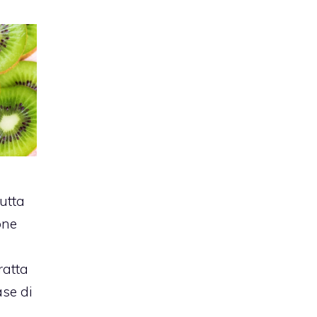
rutta
one
ratta
ase di