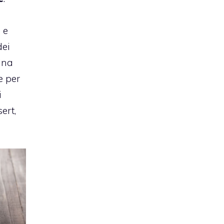
 e
dei
cina
e per
i
ert,
.