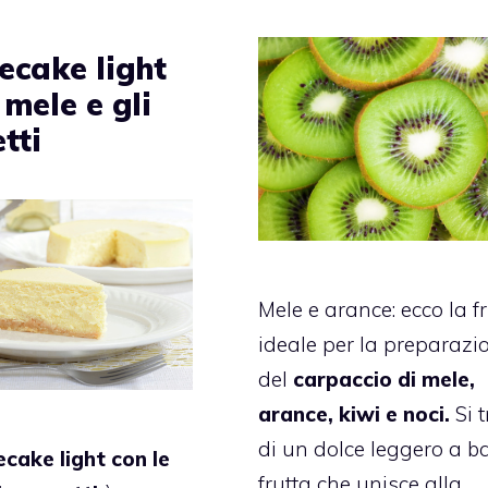
ecake light
 mele e gli
tti
Mele e arance: ecco la f
ideale per la preparazi
del
carpaccio di mele,
arance, kiwi e noci.
Si t
di un dolce leggero a b
cake light con le
frutta che unisce alla