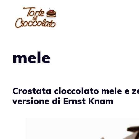
Vai
al
contenuto
mele
Crostata cioccolato mele e z
versione di Ernst Knam