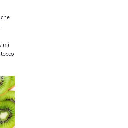
anche
,
simi
 tocco