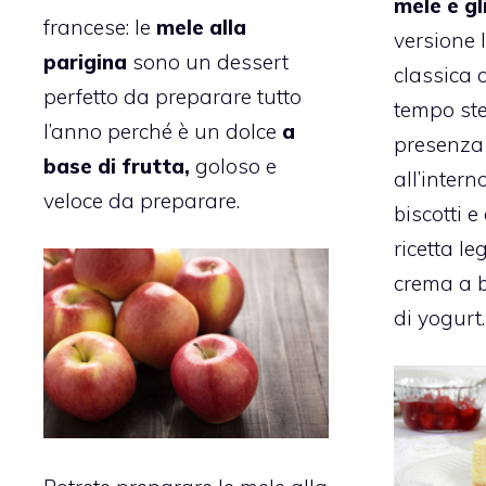
mele e gl
francese: le
mele alla
versione 
parigina
sono un dessert
classica 
perfetto da preparare tutto
tempo ste
l’anno perché è un dolce
a
presenza 
base di frutta,
goloso e
all’intern
veloce da preparare.
biscotti e
ricetta l
crema a b
di yogurt.