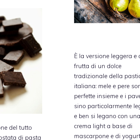
È la versione leggera e 
frutta di un dolce
tradizionale della pasti
italiana: mele e pere so
perfette insieme e i pav
sino particolarmente le
e ben si legano con un
crema light a base di
ne del tutto
mascarpone e di yogurt
rostata di pasta