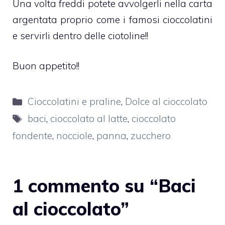
Una volta freddi potete avvolgerli nella carta
argentata proprio come i famosi cioccolatini
e servirli dentro delle ciotoline!!
Buon appetito!!
Categorie
Cioccolatini e praline
,
Dolce al cioccolato
Tag
baci
,
cioccolato al latte
,
cioccolato
fondente
,
nocciole
,
panna
,
zucchero
1 commento su “Baci
al cioccolato”