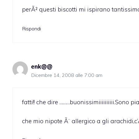
perÃ² questi biscotti mi ispirano tantissim
Rispondi
enk@@
Dicembre 14, 2008 alle 7:00 am
fatti!! che dire ………buonissimiiiiiiiiii.Sono 
che mio nipote Ã¨ allergico a gli arachidi,c