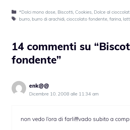
Categorie
*Dolci mono dose
,
Biscotti
,
Cookies
,
Dolce al cioccola
Tag
burro
,
burro di arachidi
,
cioccolato fondente
,
farina
,
lat
14 commenti su “Biscott
fondente”
enk@@
Dicembre 10, 2008 alle 11:34 am
non vedo l’ora di farli!!!!vado subito a comp