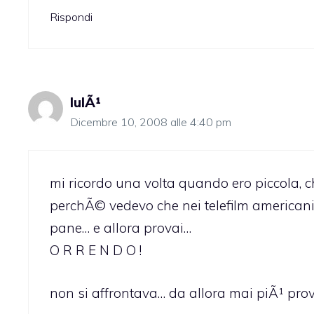
Rispondi
lulÃ¹
Dicembre 10, 2008 alle 4:40 pm
mi ricordo una volta quando ero piccola, ch
perchÃ© vedevo che nei telefilm americani
pane… e allora provai…
O R R E N D O !
non si affrontava… da allora mai piÃ¹ prov