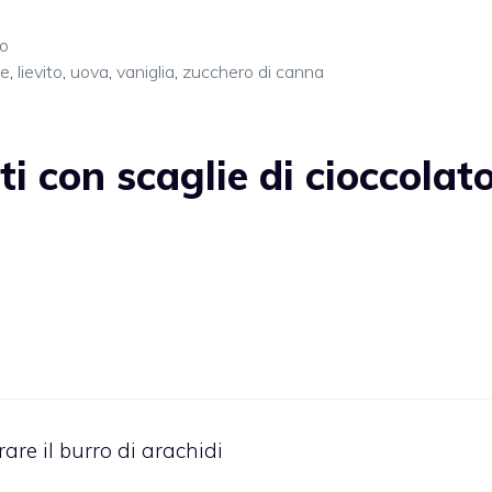
to
te
,
lievito
,
uova
,
vaniglia
,
zucchero di canna
i con scaglie di cioccolat
rare il burro di arachidi