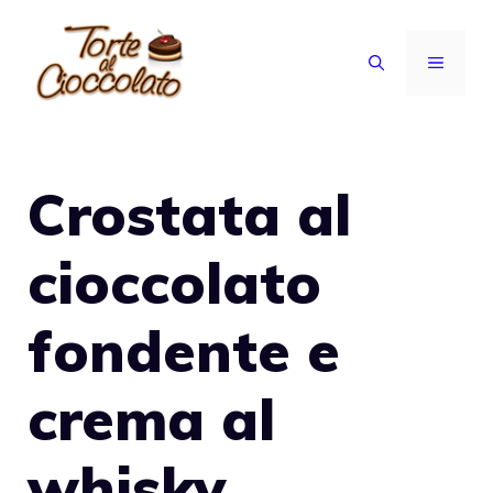
Vai
al
MENU
contenuto
Crostata al
cioccolato
fondente e
crema al
whisky