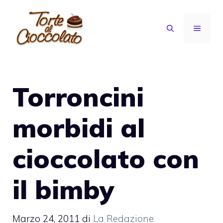
Vai
al
MENU
contenuto
Torroncini
morbidi al
cioccolato con
il bimby
Marzo 24, 2011
di
La Redazione