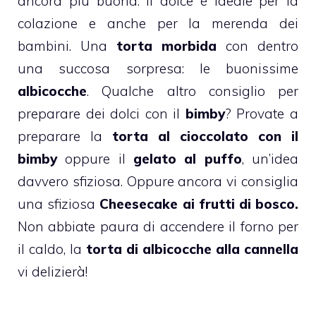
ancora più buona. Il dolce è ideale per la
colazione e anche per la merenda dei
bambini. Una
torta morbida
con dentro
una succosa sorpresa: le buonissime
albicocche
. Qualche altro consiglio per
preparare dei dolci con il
bimby
? Provate a
preparare la
torta al cioccolato con il
bimby
oppure il
gelato al puffo
, un’idea
davvero sfiziosa. Oppure ancora vi consiglia
una sfiziosa
Cheesecake ai frutti di bosco.
Non abbiate paura di accendere il forno per
il caldo, la
torta di albicocche alla cannella
vi delizierà!