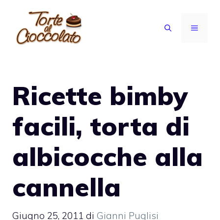
Vai
al
MENU
contenuto
Ricette bimby
facili, torta di
albicocche alla
cannella
Giugno 25, 2011
di
Gianni Puglisi