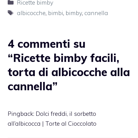
Categorie
Ricette bimby
Tag
albicocche
,
bimbi
,
bimby
,
cannella
4 commenti su
“Ricette bimby facili,
torta di albicocche alla
cannella”
Pingback:
Dolci freddi, il sorbetto
all’albicocca | Torte al Cioccolato