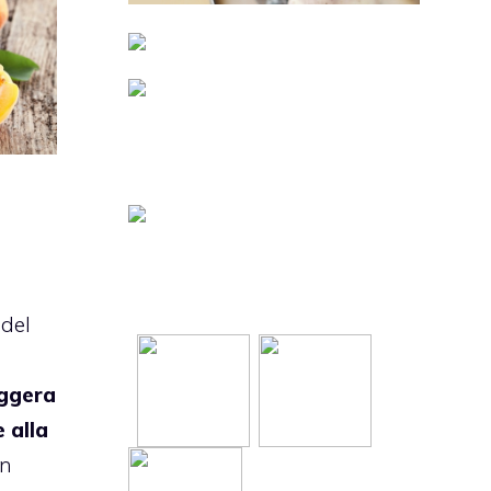
 del
eggera
e alla
in