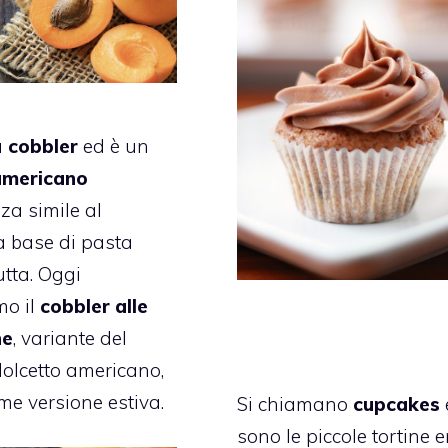
a
cobbler
ed è un
americano
a simile al
a base di pasta
rutta. Oggi
mo il
cobbler alle
he
, variante del
dolcetto americano,
me versione estiva.
Si chiamano
cupcakes
sono le piccole tortine e