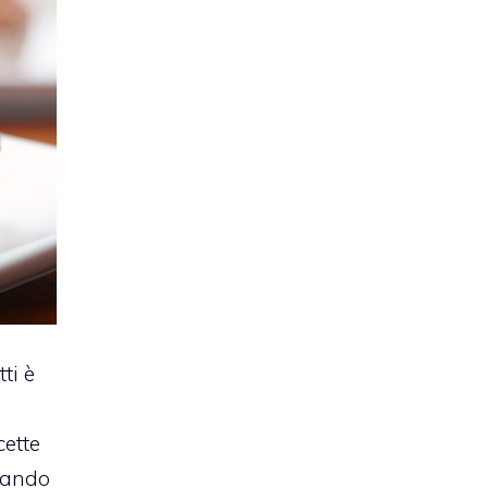
tti è
cette
rnando