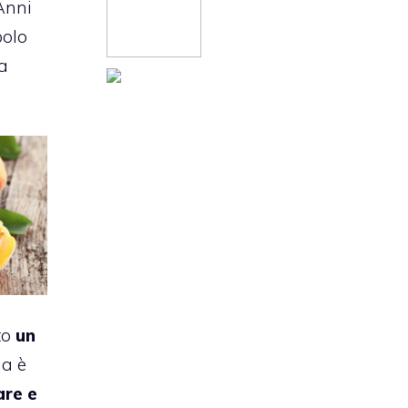
Anni
bolo
na
to
un
a è
are e