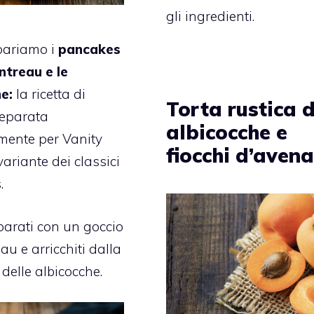
gli ingredienti.
pariamo i
pancakes
intreau e le
e:
la ricetta di
Torta rustica d
eparata
albicocche e
mente per Vanity
fiocchi d’aven
 variante dei classici
.
arati con un goccio
au e arricchiti dalla
delle albicocche.