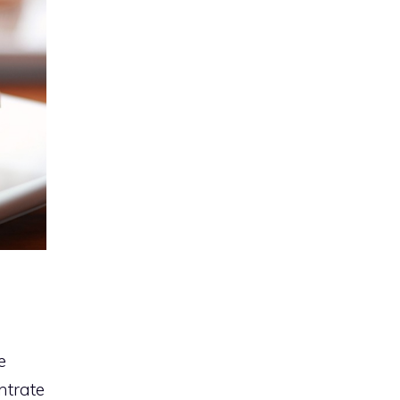
e
ntrate