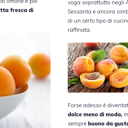
al limone e poi
voga soprattutto negli 
tta fresca di
Sessanta e ancora sim
di un certo tipo di cuci
raffinata.
Forse adesso è diventa
dolce meno di moda,
m
sempre
buono da gust