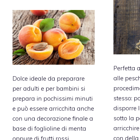
Perfetta 
alle pesc
Dolce ideale da preparare
procedim
per adulti e per bambini si
stesso: po
prepara in pochissimi minuti
disporre 
e può essere arricchita anche
sotto la 
con una decorazione finale a
arricchire
base di foglioline di menta
con della
oppure di frutti rossi.