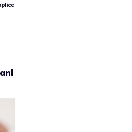
plice
cani