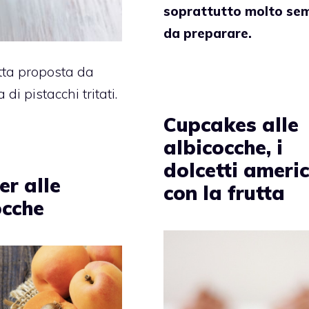
soprattutto molto sem
da preparare.
utta proposta da
di pistacchi tritati.
Cupcakes alle
albicocche, i
dolcetti ameri
er alle
con la frutta
ocche