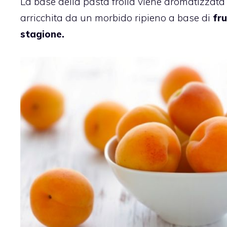
La base della pasta frolla viene aromatizzata 
arricchita da un morbido ripieno a base di
fru
stagione.