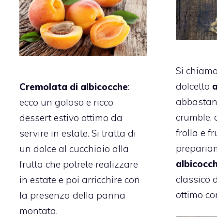
Si chiam
dolcetto
Cremolata di albicocche
:
abbastanz
ecco un goloso e ricco
crumble, 
dessert estivo ottimo da
frolla e f
servire in estate. Si tratta di
preparia
un dolce al cucchiaio alla
albicocc
frutta che potrete realizzare
classico 
in estate e poi arricchire con
ottimo co
la presenza della panna
montata.