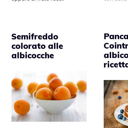
Panca
Semifreddo
Coint
colorato alle
albico
albicocche
ricet