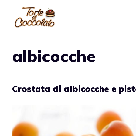
Vai
al
contenuto
albicocche
Crostata di albicocche e pist