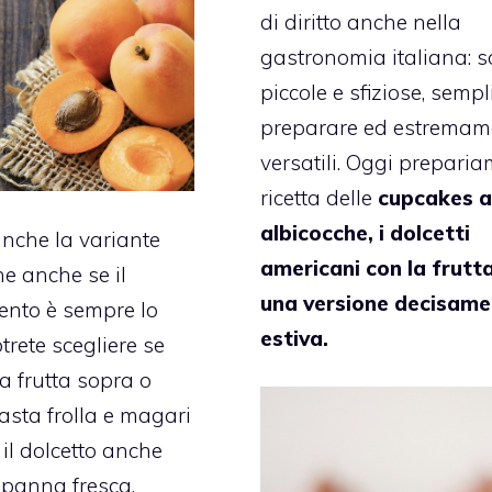
di diritto anche nella
gastronomia italiana: 
piccole e sfiziose, sempl
preparare ed estremam
versatili. Oggi preparia
ricetta delle
cupcakes a
albicocche, i dolcetti
anche la variante
americani con la frutta
he anche se il
una versione decisam
ento è sempre lo
estiva.
trete scegliere se
la frutta sopra o
pasta frolla e magari
 il dolcetto anche
 panna fresca.