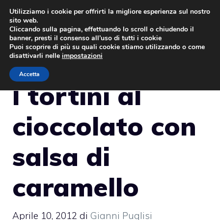
Vai
Utilizziamo i cookie per offrirti la migliore esperienza sul nostro
sito web.
al
MENU
Cliccando sulla pagina, effettuando lo scroll o chiudendo il
contenuto
banner, presti il consenso all’uso di tutti i cookie
Puoi scoprire di più su quali cookie stiamo utilizzando o come
disattivarli nelle
impostazioni
Accetta
I tortini al
cioccolato con
salsa di
caramello
Aprile 10, 2012
di
Gianni Puglisi