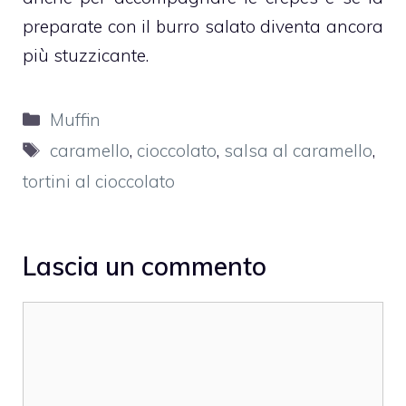
preparate con il burro salato diventa ancora
più stuzzicante.
Categorie
Muffin
Tag
caramello
,
cioccolato
,
salsa al caramello
,
tortini al cioccolato
Lascia un commento
Commento