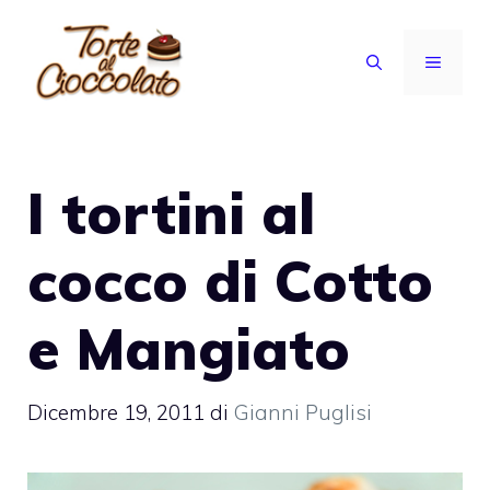
Vai
al
MENU
contenuto
I tortini al
cocco di Cotto
e Mangiato
Dicembre 19, 2011
di
Gianni Puglisi