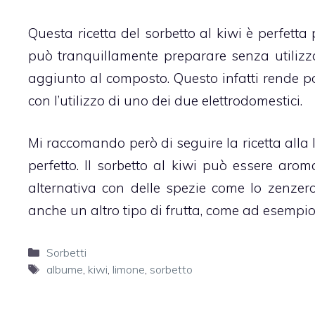
Questa ricetta del
sorbetto al kiwi
è perfetta 
può tranquillamente preparare senza utilizz
aggiunto al composto. Questo infatti rende po
con l’utilizzo di uno dei due elettrodomestici.
Mi raccomando però di seguire la ricetta alla le
perfetto. Il
sorbetto
al
kiwi
può essere aromat
alternativa con delle spezie come lo zenzer
anche un altro tipo di frutta, come ad esempio 
Categorie
Sorbetti
Tag
albume
,
kiwi
,
limone
,
sorbetto