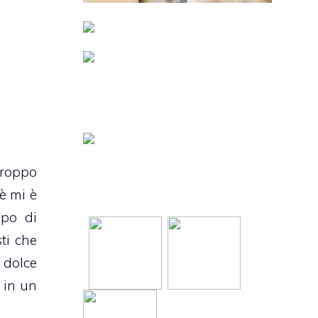
troppo
hè mi è
mpo di
ti che
 dolce
 in un