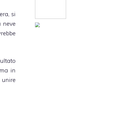
ra, si
 neve
vrebbe
sultato
 ma in
 unire