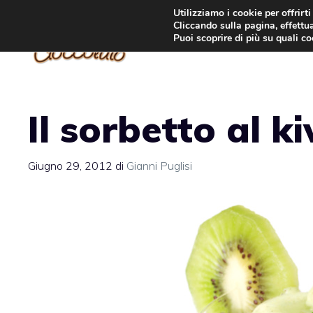
Vai
Utilizziamo i cookie per offrirt
Cliccando sulla pagina, effettua
al
Puoi scoprire di più su quali c
contenuto
Il sorbetto al k
Giugno 29, 2012
di
Gianni Puglisi