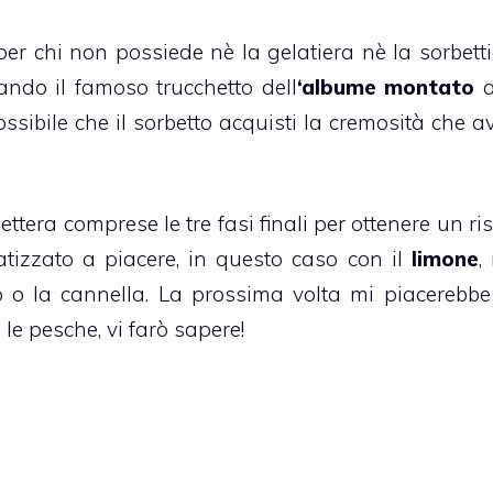
per chi non possiede nè la gelatiera nè la sorbettie
ando il famoso trucchetto dell
‘albume montato
a
ssibile che il
sorbetto
acquisti la cremosità che a
ttera comprese le tre fasi finali per ottenere un ri
izzato a piacere, in questo caso con il
limone
,
o o la cannella. La prossima volta mi piacerebbe
le pesche, vi farò sapere!