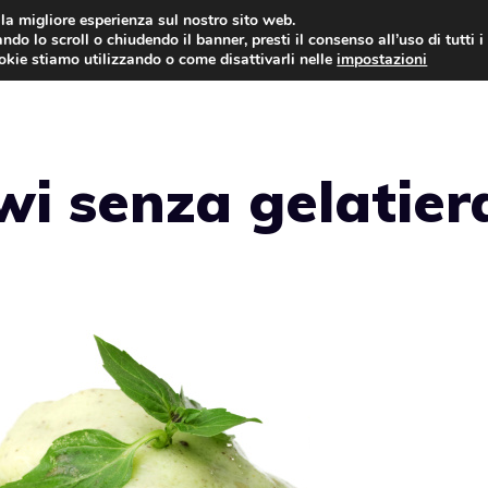
i la migliore esperienza sul nostro sito web.
ndo lo scroll o chiudendo il banner, presti il consenso all’uso di tutti i
ookie stiamo utilizzando o come disattivarli nelle
impostazioni
TORTE AL CIOCCOLATO
TORTE CLASSICHE
iwi senza gelatier