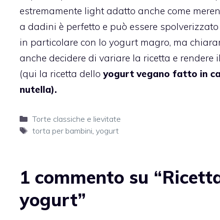
estremamente light adatto anche come merenda
a dadini è perfetto e può essere spolverizzato
in particolare con lo yogurt magro, ma chiarame
anche decidere di variare la ricetta e rendere
(qui la ricetta dello
yogurt vegano fatto in c
nutella
).
Categorie
Torte classiche e lievitate
Tag
torta per bambini
,
yogurt
1 commento su “Ricetta 
yogurt”