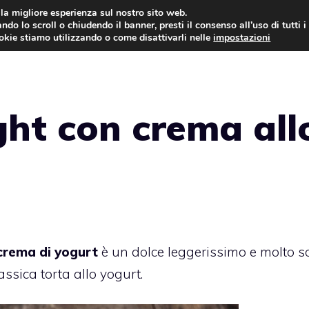
i la migliore esperienza sul nostro sito web.
ndo lo scroll o chiudendo il banner, presti il consenso all’uso di tutti i
ookie stiamo utilizzando o come disattivarli nelle
impostazioni
TORTE AL CIOCCOLATO
TORTE CLASSICHE
ight con crema all
crema di yogurt
è un dolce leggerissimo e molto so
ssica torta allo yogurt.