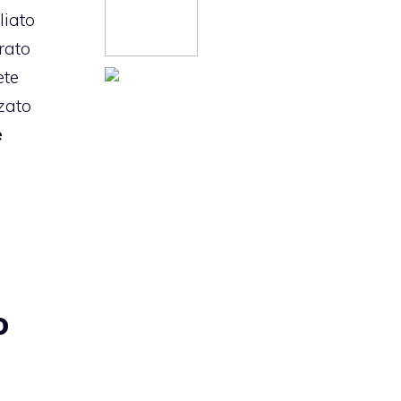
liato
rato
ete
zato
e
o