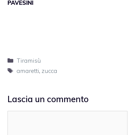
PAVESINI
Categorie
Tiramisù
Tag
amaretti
,
zucca
Lascia un commento
Commento