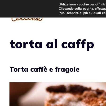
Vai
Utilizziamo i cookie per offrirt
Cliccando sulla pagina, effettua
al
Puoi scoprire di più su quali c
contenuto
torta al caffp
Torta caffè e fragole