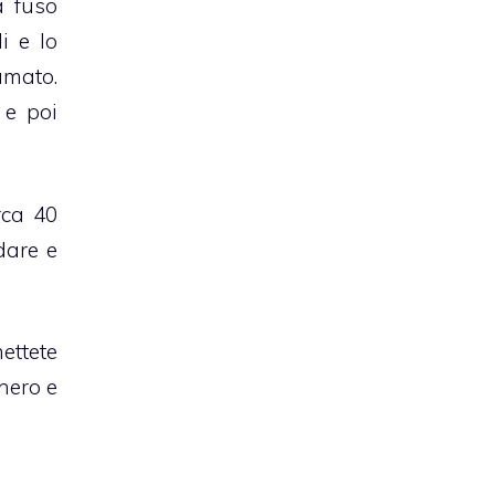
a fuso
i e lo
amato.
 e poi
rca 40
ddare e
ettete
chero e