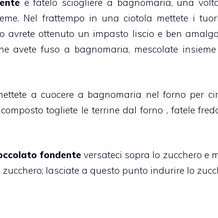
ente
e fatelo sciogliere a bagnomaria, una volt
me. Nel frattempo in una ciotola mettete i tuorl
do avrete ottenuto un impasto liscio e ben amalg
e avete fuso a bagnomaria, mescolate insieme
 mettete a cuocere a bagnomaria nel forno per ci
composto togliete le terrine dal forno , fatele fre
ioccolato fondente
versateci sopra lo zucchero e m
lo zucchero; lasciate a questo punto indurire lo zuc