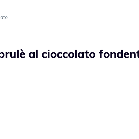
lato
rulè al cioccolato fonden