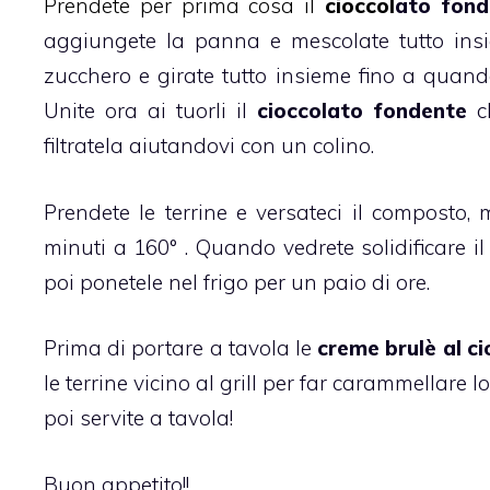
Prendete per prima cosa il
cioccol
ato fond
aggiungete la panna e mescolate tutto insie
zucchero e girate tutto insieme fino a quan
Unite ora ai tuorli il
cioccolato fondente
ch
filtratela aiutandovi con un colino.
Prendete le terrine e versateci il composto,
minuti a 160° . Quando vedrete solidificare il 
poi ponetele nel frigo per un paio di ore.
Prima di portare a tavola le
creme brulè al c
le terrine vicino al grill per far carammellare 
poi servite a tavola!
Buon appetito!!