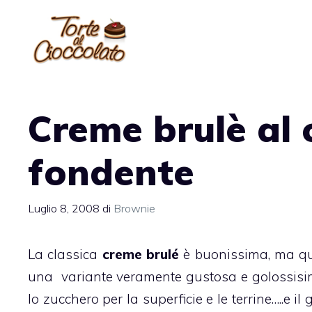
Vai
al
contenuto
Creme brulè al 
fondente
Luglio 8, 2008
di
Brownie
La classica
creme brulé
è buonissima, ma qu
una variante veramente gustosa e golossisim
lo zucchero per la superficie e le terrine…..e i