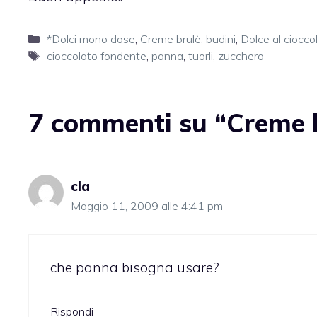
Categorie
*Dolci mono dose
,
Creme brulè, budini
,
Dolce al ciocco
Tag
cioccolato fondente
,
panna
,
tuorli
,
zucchero
7 commenti su “Creme b
cla
Maggio 11, 2009 alle 4:41 pm
che panna bisogna usare?
Rispondi