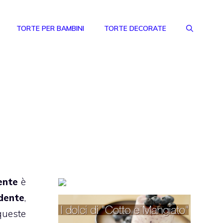
TORTE PER BAMBINI
TORTE DECORATE
ente
è
dente
,
 queste