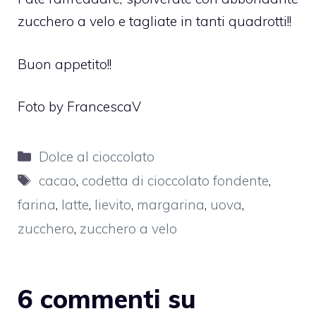
zucchero a velo e tagliate in tanti quadrotti!!
Buon appetito!!
Foto by FrancescaV
Categorie
Dolce al cioccolato
Tag
cacao
,
codetta di cioccolato fondente
,
farina
,
latte
,
lievito
,
margarina
,
uova
,
zucchero
,
zucchero a velo
6 commenti su