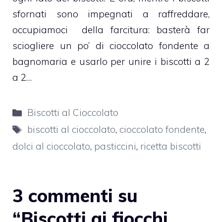
sfornati sono impegnati a raffreddare,
occupiamoci della farcitura: basterà far
sciogliere un po’ di
cioccolato
fondente a
bagnomaria e usarlo per unire i biscotti a 2
a 2…
Categorie
Biscotti al Cioccolato
Tag
biscotti al cioccolato
,
cioccolato fondente
,
dolci al cioccolato
,
pasticcini
,
ricetta biscotti
3 commenti su
“Biscotti ai fiocchi