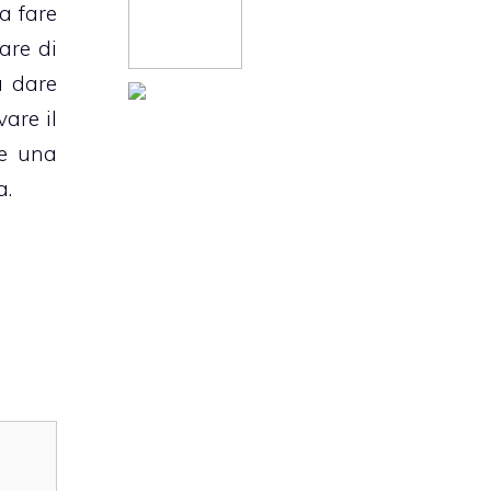
a fare
are di
a dare
vare il
te una
a.