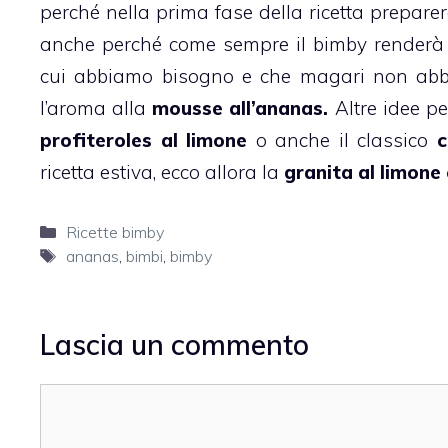
perché nella prima fase della
ricetta
preparere
anche perché come sempre il bimby renderà l
cui abbiamo bisogno e che magari non ab
l’aroma alla
mousse all’ananas.
Altre idee pe
profiteroles al limone
o anche il classico
c
ricetta estiva, ecco allora la
granita al limone 
Categorie
Ricette bimby
Tag
ananas
,
bimbi
,
bimby
Lascia un commento
Commento