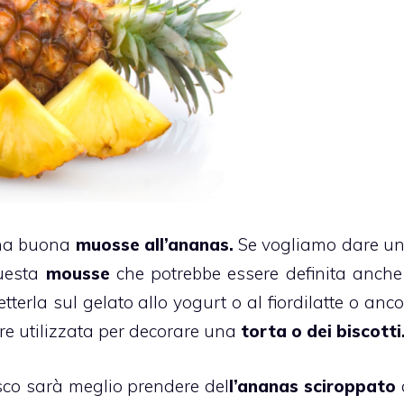
una buona
muosse all’ananas.
Se vogliamo dare un
uesta
mousse
che potrebbe essere definita anch
tterla sul gelato allo yogurt o al fiordilatte o anc
ere utilizzata per decorare una
torta
o dei
biscotti
sco sarà meglio prendere del
l’
ananas
sciroppato