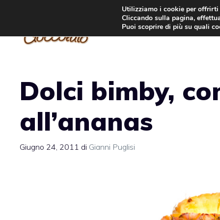
Vai
Utilizziamo i cookie per offrirt
Cliccando sulla pagina, effettua
al
Puoi scoprire di più su quali c
contenuto
Dolci bimby, co
all’ananas
Giugno 24, 2011
di
Gianni Puglisi