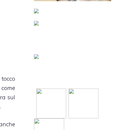
 tocco
e come
ora sul
.
anche