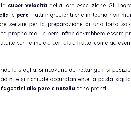
ella
super
velocità
della loro esecuzione. Gli ingre
ella
, e
pere
. Tutti ingredienti che in teoria non m
re servire per la preparazione di una torta sala
ca proprio mai, le pere infine dovrebbero essere pr
ituite con le mele o con altra frutta, come ad esem
ende la sfoglia, si ricavano dei rettangoli, si posiz
dadini e si richiude accuratamente la pasta sigill
fagottini alle pere e nutella
sono pronti.