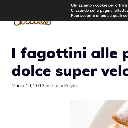
Vai
Utilizziamo i cookie per offrirt
Cliccando sulla pagina, effettua
al
Puoi scoprire di più su quali c
contenuto
I fagottini alle 
dolce super vel
Marzo 19, 2012
di
Gianni Puglisi