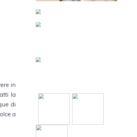
ere in
tti la
que di
olce a