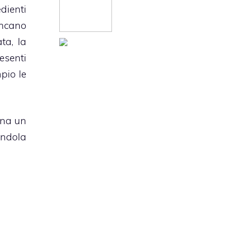
dienti
ancano
ta, la
esenti
pio le
iona un
andola