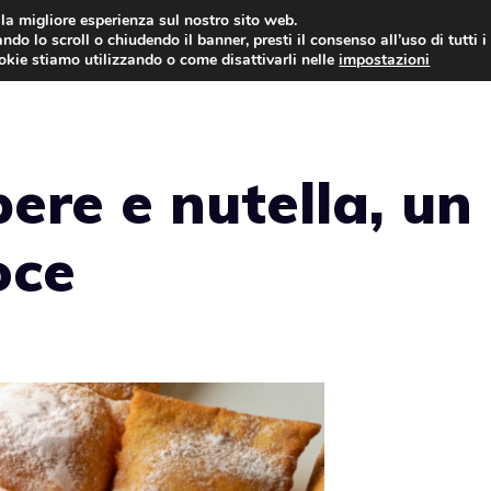
i la migliore esperienza sul nostro sito web.
ndo lo scroll o chiudendo il banner, presti il consenso all’uso di tutti i
ookie stiamo utilizzando o come disattivarli nelle
impostazioni
TORTE AL CIOCCOLATO
TORTE CLASSICHE
pere e nutella, un
oce