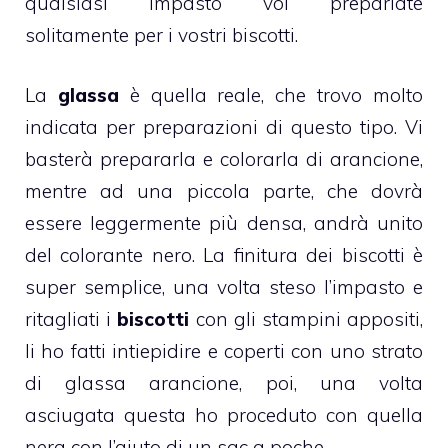
qualsiasi impasto voi prepariate
solitamente per i vostri
biscotti.
La
glassa
è quella reale, che trovo molto
indicata per preparazioni di questo tipo. Vi
basterà prepararla e colorarla di arancione,
mentre ad una piccola parte, che dovrà
essere leggermente più densa, andrà unito
del colorante nero. La finitura dei
biscotti
è
super semplice, una volta steso l’impasto e
ritagliati i
biscotti
con gli stampini appositi,
li ho fatti intiepidire e coperti con uno strato
di
glassa
arancione, poi, una volta
asciugata questa ho proceduto con quella
nera con l’aiuto di un sac a poche.