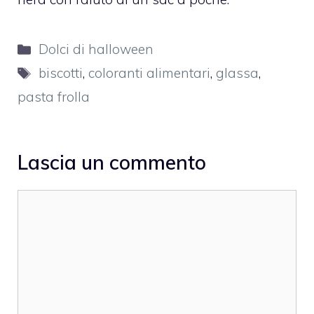
Categorie
Dolci di halloween
Tag
biscotti
,
coloranti alimentari
,
glassa
,
pasta frolla
Lascia un commento
Commento