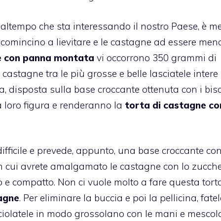
 maltempo che sta interessando il nostro Paese, è m
 comincino a lievitare e le castagne ad essere meno
e con panna montata
vi occorrono 350 grammi di
stagne tra le più grosse e belle lasciatele intere
, disposta sulla base croccante ottenuta con i bisc
 la loro figura e renderanno la
torta di
castagne
co
ifficile e prevede, appunto, una base croccante co
in cui avrete amalgamato le castagne con lo zucche
e compatto. Non ci vuole molto a fare questa tort
agne
. Per eliminare la buccia e poi la pellicina, fatel
iciolatele in modo grossolano con le mani e mescol