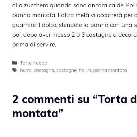
allo zucchero quando sono ancora calde. Poi 
panna montata. L’altra metà vi occorrerà per 
guarnire il dolce, stendete la panna con una sp
poi, dopo aver messo 2 o 3 castagne a decorare 
prima di servire.
Categorie
Torte fredde
Tag
burro
,
castagna
,
castagne
,
frollini
,
panna montata
2 commenti su “Torta 
montata”