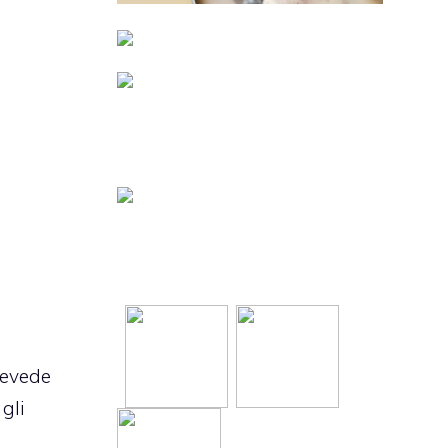
revede
gli