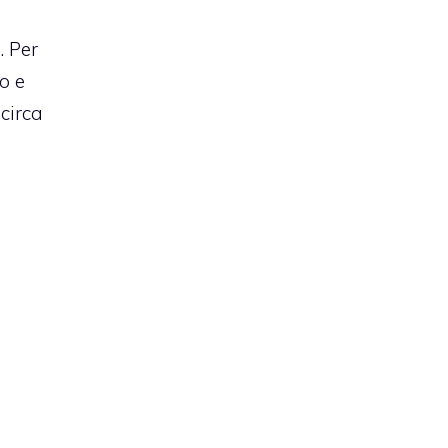
a
. Per
o e
circa