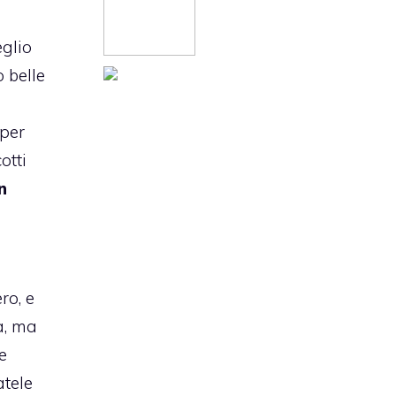
eglio
 belle
 per
otti
n
n
ro, e
a, ma
e
atele