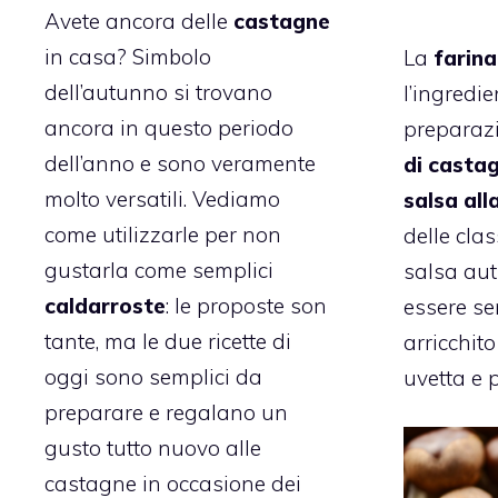
Avete ancora delle
castagne
in casa? Simbolo
La
farina
dell’autunno si trovano
l’ingredie
ancora in questo periodo
preparaz
dell’anno e sono veramente
di castag
molto versatili. Vediamo
salsa all
come utilizzarle per non
delle class
gustarla come semplici
salsa au
caldarroste
: le proposte son
essere se
tante, ma le due ricette di
arricchit
oggi sono semplici da
uvetta e p
preparare e regalano un
gusto tutto nuovo alle
castagne in occasione dei