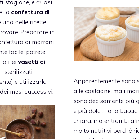
ti stagione, è quasi
: la
confettura di
è una delle ricette
provare. Preparare in
onfettura di marroni
te facile: potrete
rla nei
vasetti di
 sterilizzati
Apparentemente sono s
nte) e utilizzarla
alle castagne, ma i mar
 dei mesi successivi.
sono decisamente più 
e più dolci: ha la buccia
chiara, ma entrambi ali
molto nutritivi perché ri