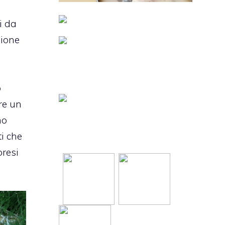
i da
gione
o
re un
no
ti che
resi