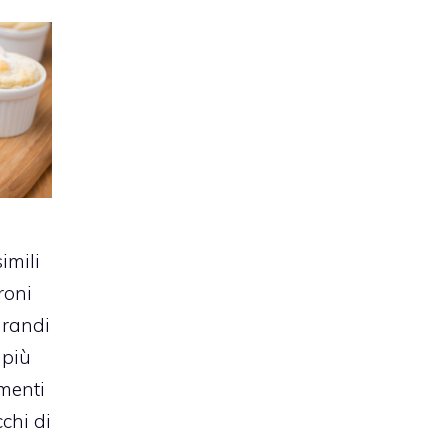
imili
roni
grandi
 più
menti
cchi di