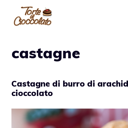
Vai
al
contenuto
castagne
Castagne di burro di arachid
cioccolato