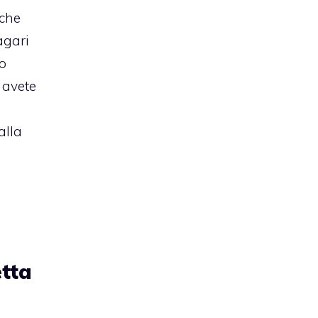
nche
agari
o
 avete
alla
etta