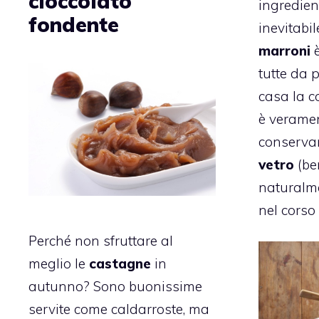
cioccolato
ingredien
fondente
inevitabile
marroni
tutte da 
casa la c
è veramen
conserva
vetro
(ben
naturalme
nel corso
Perché non sfruttare al
meglio le
castagne
in
autunno? Sono buonissime
servite come caldarroste, ma