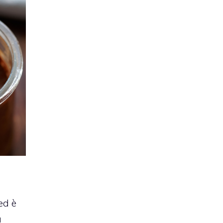
ed è
a