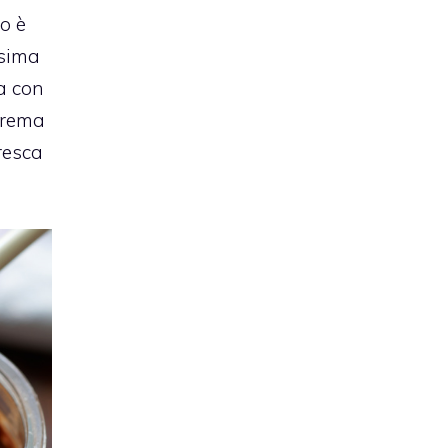
o è
ssima
ra con
 crema
resca