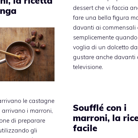
i, la ricetta
dessert che vi faccia a
inga
fare una bella figura m
davanti ai commensali 
semplicemente quando
voglia di un dolcetto da
gustare anche davanti 
televisione.
rrivano le castagne
Soufflé con i
arrivano i marroni,
marroni, la ric
ione di preparare
facile
utilizzando gli