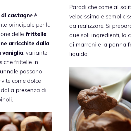
Parodi che come al solit
 di castagn
e è
velocissima e semplici
nte principale per la
da realizzare. Si prepa
ione delle
frittelle
due soli ingredienti, la
ne arricchite dalla
di marroni e la panna f
a vaniglia
: variante
liquida.
iche frittelle in
tunnale possono
rvite come dolce
o dalla presenza di
inoli.