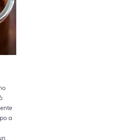
ono
ò
mente
po a
un