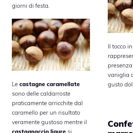
giorni di festa.
Il tocco i
rappresen
presenza 
vaniglia 
Le
castagne caramellate
gusto dol
sono delle caldarroste
praticamente arricchite dal
caramello per un risultato
veramente gustoso mentre il
Confe
castagnaccio ligure
si