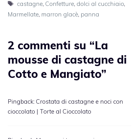
Tag
castagne
,
Confetture
,
dolci al cucchiaio
,
Marmellate
,
marron glacè
,
panna
2 commenti su “La
mousse di castagne di
Cotto e Mangiato”
Pingback:
Crostata di castagne e noci con
cioccolato | Torte al Cioccolato