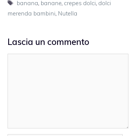
Tag
banana
,
banane
,
crepes dolci
,
dolci
merenda bambini
,
Nutella
Lascia un commento
Commento