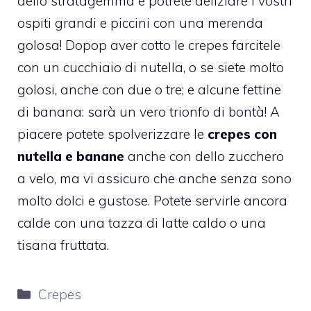
dello stratagemma e potrete deliziare i vostri
ospiti grandi e piccini con una merenda
golosa! Dopop aver cotto le
crepes
farcitele
con un cucchiaio di nutella, o se siete molto
golosi, anche con due o tre; e alcune fettine
di banana: sarà un vero trionfo di bontà! A
piacere potete spolverizzare le
crepes con
nutella e banane
anche con dello zucchero
a velo, ma vi assicuro che anche senza sono
molto dolci e gustose. Potete servirle ancora
calde con una tazza di latte caldo o una
tisana fruttata.
Categorie
Crepes