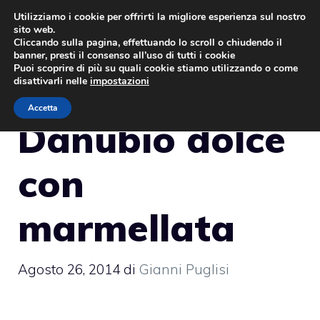
Vai
Utilizziamo i cookie per offrirti la migliore esperienza sul nostro
sito web.
al
MENU
Cliccando sulla pagina, effettuando lo scroll o chiudendo il
contenuto
banner, presti il consenso all’uso di tutti i cookie
Puoi scoprire di più su quali cookie stiamo utilizzando o come
disattivarli nelle
impostazioni
Accetta
Danubio dolce
con
marmellata
Agosto 26, 2014
di
Gianni Puglisi