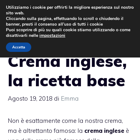
Vai
Utilizziamo i cookie per offrirti la migliore esperienza sul nostro
sito web.
al
MENU
Cliccando sulla pagina, effettuando lo scroll o chiudendo il
contenuto
banner, presti il consenso all’uso di tutti i cookie
Puoi scoprire di più su quali cookie stiamo utilizzando o come
disattivarli nelle
impostazioni
Accetta
Crema inglese,
la ricetta base
Agosto 19, 2018
di
Emma
Non è esattamente come la nostra crema,
ma è altrettanto famosa: la
crema inglese
è