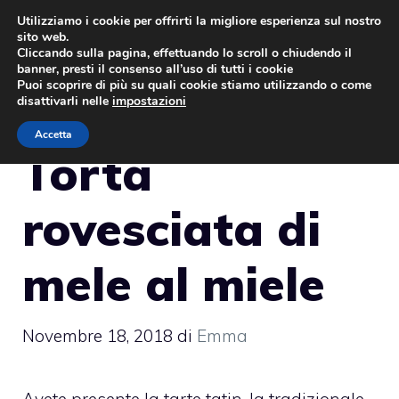
Vai
Utilizziamo i cookie per offrirti la migliore esperienza sul nostro
sito web.
al
MENU
Cliccando sulla pagina, effettuando lo scroll o chiudendo il
contenuto
banner, presti il consenso all’uso di tutti i cookie
Puoi scoprire di più su quali cookie stiamo utilizzando o come
disattivarli nelle
impostazioni
Accetta
Torta
rovesciata di
mele al miele
Novembre 18, 2018
di
Emma
Avete presente la tarte tatin, la tradizionale