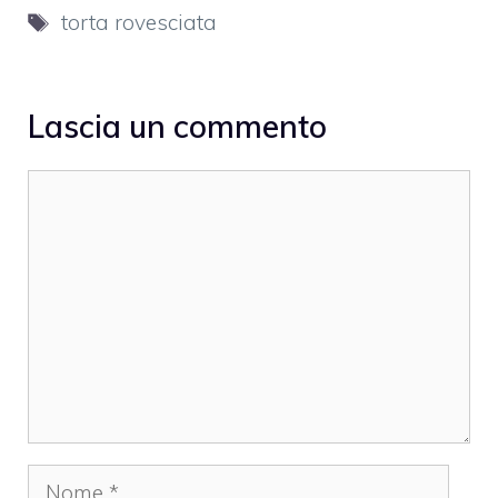
Tag
torta rovesciata
Lascia un commento
Commento
Nome