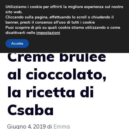
Vai
Utilizziamo i cookie per offrirti la migliore esperienza sul nostro
sito web.
al
MENU
Cliccando sulla pagina, effettuando lo scroll o chiudendo il
contenuto
banner, presti il consenso all’uso di tutti i cookie
Puoi scoprire di più su quali cookie stiamo utilizzando o come
disattivarli nelle
impostazioni
Accetta
Crème brûlée
al cioccolato,
la ricetta di
Csaba
Giugno 4, 2019
di
Emma