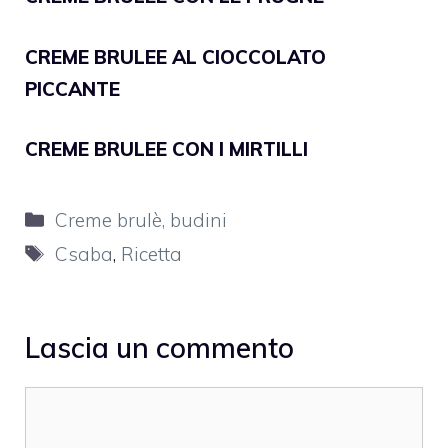
CREME BRULEE AL CIOCCOLATO
PICCANTE
CREME BRULEE CON I MIRTILLI
Categorie
Creme brulè, budini
Tag
Csaba
,
Ricetta
Lascia un commento
Commento