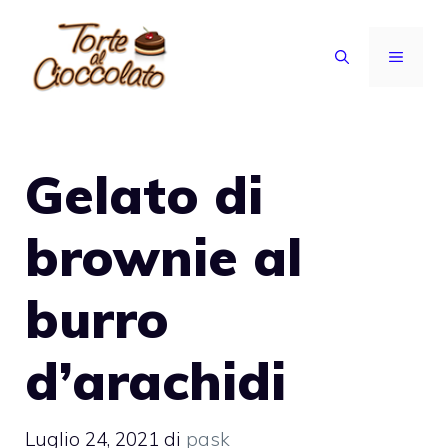
Vai
al
MENU
contenuto
Gelato di
brownie al
burro
d’arachidi
Luglio 24, 2021
di
pask