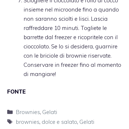
Sciogliere il cioccolato e l’olio di cocco
insieme nel microonde fino a quando
non saranno sciolti e lisci. Lascia
raffreddare 10 minuti. Togliete le
barrette dal freezer e ricopritele con il
cioccolato. Se lo si desidera, guarnire
con le briciole di brownie riservate.
Conservare in freezer fino al momento
di mangiare!
FONTE
Categorie
Brownies
,
Gelati
Tag
brownies
,
dolce e salato
,
Gelati