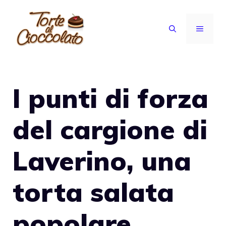
Vai
al
MENU
contenuto
I punti di forza
del cargione di
Laverino, una
torta salata
popolare