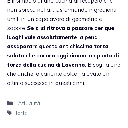
È il simbolo di una cucina di recupero che
non spreca nulla, trasformando ingredienti
umili in un capolavoro di geometria e
sapore.
Se ci si ritrova a passare per quei
luoghi vale assolutamente la pena
assaporare questa antichissima torta
salata che ancora oggi rimane un punto di
forza della cucina di Laverino.
Bisogna dire
che anche la variante dolce ha avuto un
ottimo successo in questi anni.
Categorie
*Attualità
Tag
torta