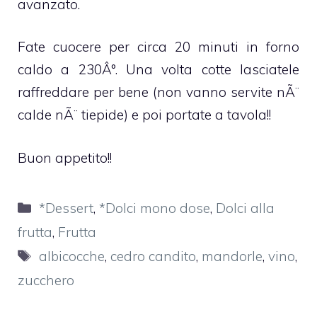
avanzato.
Fate cuocere per circa 20 minuti in forno
caldo a 230Â°. Una volta cotte lasciatele
raffreddare per bene (non vanno servite nÃ¨
calde nÃ¨ tiepide) e poi portate a tavola!!
Buon appetito!!
Categorie
*Dessert
,
*Dolci mono dose
,
Dolci alla
frutta
,
Frutta
Tag
albicocche
,
cedro candito
,
mandorle
,
vino
,
zucchero