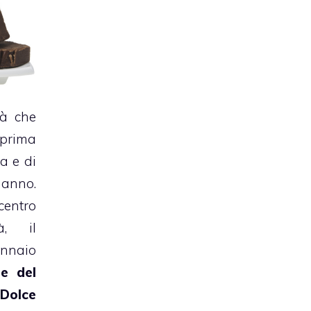
tà che
rima
a e di
 anno.
entro
à, il
ennaio
e del
Dolce