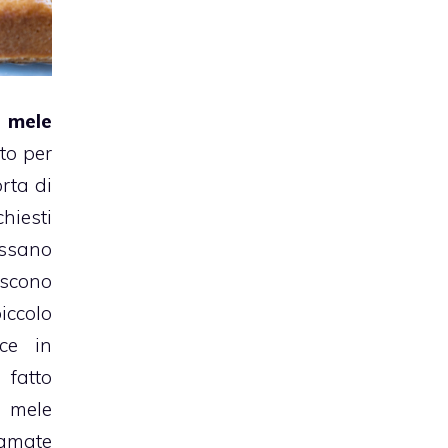
i mele
to per
orta di
hiesti
ssano
iscono
ccolo
ece in
 fatto
 mele
 amate