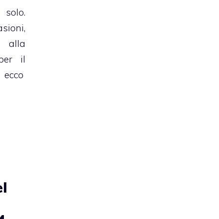
 solo.
sioni,
lla
er il
, ecco
el