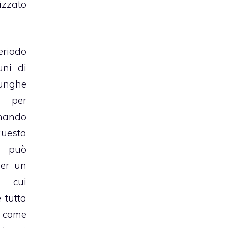
izzato
riodo
uni di
lunghe
 per
nando
uesta
 può
per un
n cui
 tutta
e come