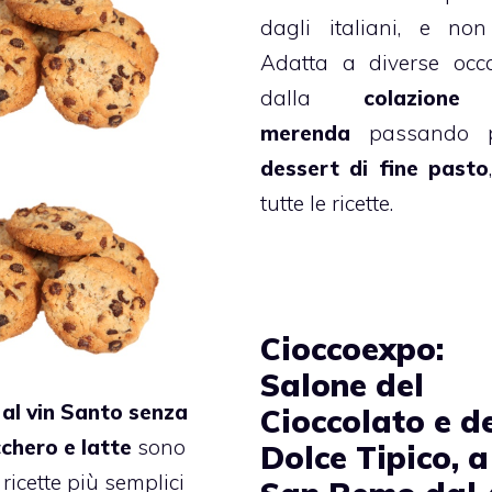
dagli italiani, e non
Adatta a diverse occa
dalla
colazione
a
merenda
passando p
dessert di fine pasto
tutte le ricette.
Cioccoexpo:
Salone del
 al vin Santo senza
Cioccolato e d
cchero e latte
sono
Dolce Tipico, a
ricette più semplici