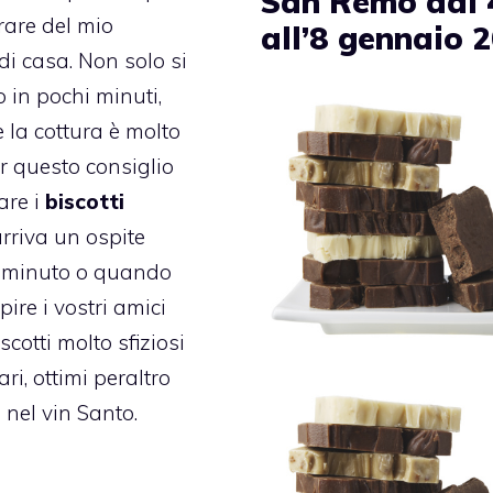
San Remo dal 
are del mio
all’8 gennaio 
 di casa. Non solo si
 in pochi minuti,
la cottura è molto
er questo consiglio
are i
biscotti
riva un ospite
o minuto o quando
pire i vostri amici
scotti molto sfiziosi
ari, ottimi peraltro
 nel vin Santo.