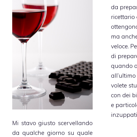
da prepar
ricettario
ottengono
ma anche 
veloce. P
di prepar
quando ar
all’ultim
volete stu
con dei bi
e particol
inzuppati
Mi stavo giusto scervellando
da qualche giorno su quale