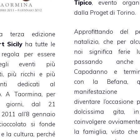
Tipico
, evento organ
dalla Proget di Torino.
Approfittando del pe
a terza edizione
natalizio, che per alc
t Sicily
ha tutte le
noi significa ferie 
 regola per essere
passando anche
gli eventi più
Capodanno e termi
i, più ricchi e più
con la Befana, q
genti dedicati al
manifestazione
to. A Taormina, per
diventare l’occasione 
 giorni, dal 21
dolcissima gita, i
 2011 all’8 gennaio
coinvolgere ovviamente
cioccolato si fonde
la famiglia, visto ch
 e la cultura, perché