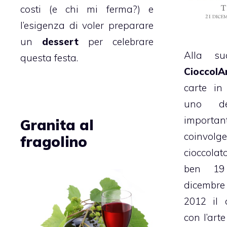
costi (e chi mi ferma?) e
l’esigenza di voler preparare
un
dessert
per celebrare
Alla su
questa festa.
CioccolAr
carte in
uno de
important
Granita al
coinvol
fragolino
cioccola
ben 19
dicembre
2012 il 
con l’arte