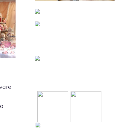
ivare
to