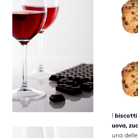
I
biscotti
uova, zu
una delle 