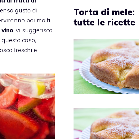
a ai frutti di
tenso gusto di
Torta di mele:
erviranno poi molti
tutte le ricette
e
vino
, vi suggerisco
n questo caso,
bosco freschi e