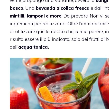
ve ne propongo una variante, ovvero la
sangri
bosco
. Una
bevanda alcolica fresca
e dall’in
mirtilli, lamponi e more
. Da provare! Non vi s
ingredienti per realizzarla. Oltre l’immancabil
di utilizzare quello rosato che, a mio parere, i
risulta essere il più indicato, solo dei frutti di 
dell’
acqua tonica.