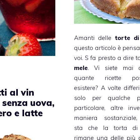
Amanti delle
torte d
questo articolo è pensa
voi. S fa presto a dire t
mele
. Vi siete mai c
quante ricette po
esistere? A volte differ
ti al vin
solo per qualche pi
 senza uova,
particolare, altre inv
ro e latte
maniera sostanziale,
sta che la torta di
rimane una delle più