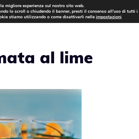
i la migliore esperienza sul nostro sito web.
ndo lo scroll o chiudendo il banner, presti il consenso all’uso di tutti i
ookie stiamo utilizzando o come disattivarli nelle
impostazioni
TORTE AL CIOCCOLATO
TORTE CLASSICHE
mata al lime