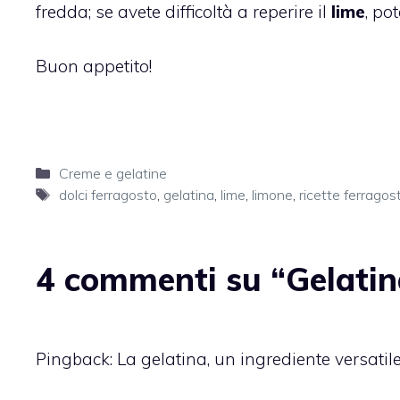
fredda; se avete difficoltà a reperire il
lime
, po
Buon appetito!
Categorie
Creme e gelatine
Tag
dolci ferragosto
,
gelatina
,
lime
,
limone
,
ricette ferragos
4 commenti su “Gelatin
Pingback:
La gelatina, un ingrediente versatile