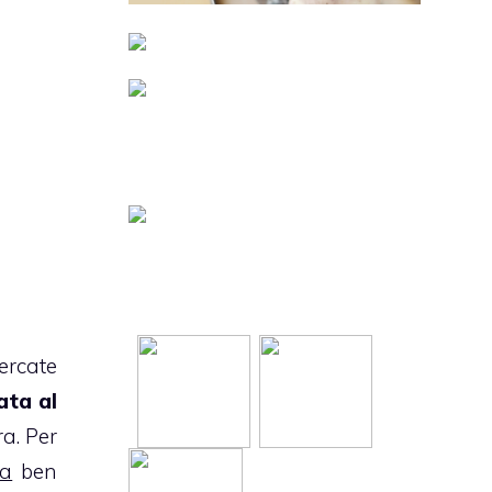
cercate
ata al
ra. Per
na
ben