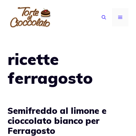
Vai
al
MENU
contenuto
ricette
ferragosto
Semifreddo al limone e
cioccolato bianco per
Ferragosto