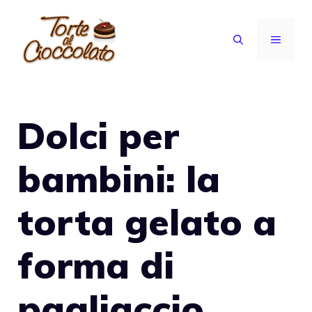
Vai
al
MENU
contenuto
Dolci per
bambini: la
torta gelato a
forma di
pagliaccio