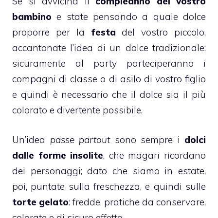
Se si avvicina il
compleanno del vostro
bambino
e state pensando a quale dolce
proporre per la
festa
del vostro piccolo,
accantonate l’idea di un dolce tradizionale:
sicuramente al party parteciperanno i
compagni di classe o di asilo di vostro figlio
e quindi è necessario che il dolce sia il più
colorato e divertente possibile.
Un’idea
passe partout
sono sempre i
dolci
dalle forme insolite
, che magari ricordano
dei personaggi; dato che siamo in estate,
poi, puntate sulla freschezza, e quindi sulle
torte
gelato
: fredde, pratiche da conservare,
colorate e di sicuro effetto.