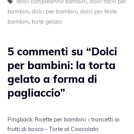
Tag
dolci compleanno bambini
,
dolci facili per
bambini
,
dolci per bambini
,
dolci per feste
bambini
,
torte gelato
5 commenti su “Dolci
per bambini: la torta
gelato a forma di
pagliaccio”
Pingback:
Ricette per bambini: i trancetti ai
frutti di bosco - Torte al Cioccolato