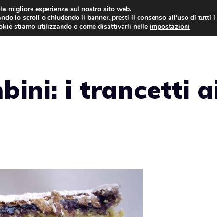
i la migliore esperienza sul nostro sito web.
ndo lo scroll o chiudendo il banner, presti il consenso all’uso di tutti i
ookie stiamo utilizzando o come disattivarli nelle
impostazioni
TORTE AL CIOCCOLATO
TORTE CLASSICHE
ini: i trancetti a