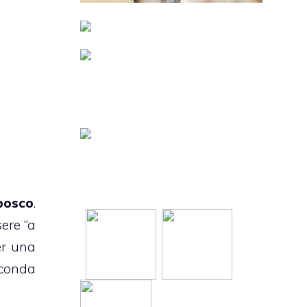
 bosco
.
ere “a
er una
econda