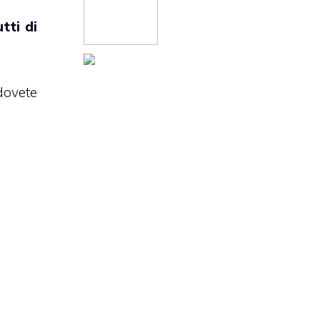
utti di
dovete