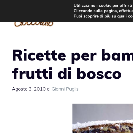
Vai
Utilizziamo i cookie per offrirt
Cliccando sulla pagina, effettua
al
Puoi scoprire di più su quali c
contenuto
Ricette per bamb
frutti di bosco
Agosto 3, 2010
di
Gianni Puglisi