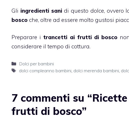
Gli
ingredienti sani
di questo dolce, ovvero l
bosco
che, oltre ad essere molto gustosi piacc
Preparare i
trancetti ai frutti di bosco
non 
considerare il tempo di cottura.
Categorie
Dolci per bambini
Tag
dolci compleanno bambini
,
dolci merenda bambini
,
dolc
7 commenti su “Ricette 
frutti di bosco”