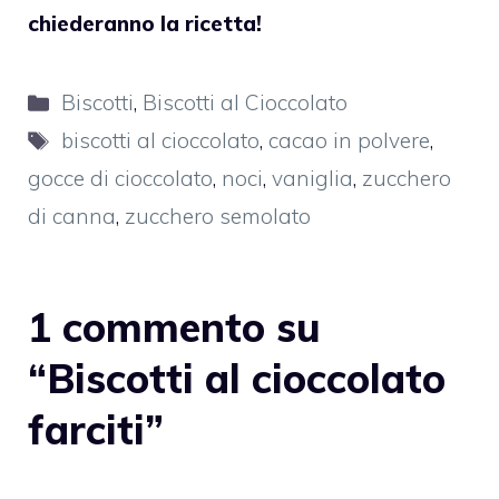
chiederanno la ricetta!
Categorie
Biscotti
,
Biscotti al Cioccolato
Tag
biscotti al cioccolato
,
cacao in polvere
,
gocce di cioccolato
,
noci
,
vaniglia
,
zucchero
di canna
,
zucchero semolato
1 commento su
“Biscotti al cioccolato
farciti”