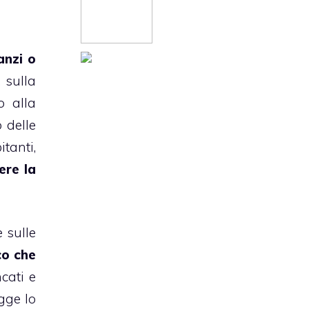
anzi o
, sulla
o alla
 delle
itanti,
ere la
 sulle
co che
cati e
gge lo