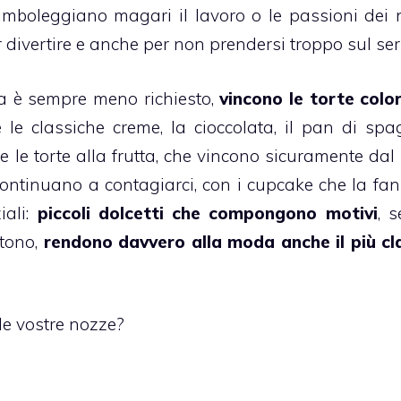
simboleggiano magari il lavoro o le passioni dei n
r divertire e anche per non prendersi troppo sul ser
ma è sempre meno richiesto,
vincono le torte colo
e le classiche
creme
, la
cioccolata
, il
pan di spa
 le torte alla frutta, che vincono sicuramente dal
s continuano a contagiarci, con i
cupcake
che la fa
iali:
piccoli dolcetti che compongono motivi
, 
rtono,
rendono davvero alla moda anche il più cl
elle vostre nozze?