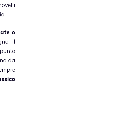
ovelli
io.
rate o
gna
, il
 punto
nno da
sempre
assico