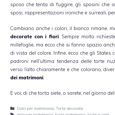
sposo che tenta di fuggire, gli sposini che 
sposi, rappresentazioni ironiche e surreali, pe
Cambiano anche i colori, il bianco rimane, 
decorate con i fiori
. Sempre molto richiest
millefoglie
, ma ecco che si fanno spazio anche
di vista del colore. Infine, ecco che gli State
padroni nell’ultima tendenza delle torte nuz
verso l’alto chiaramente e che colorano, dive
dei matrimoni
.
E voi, di che torta siete, o sarete, nel giorno d
Categorie
Dolci per matrimonio
,
Torte decorate
Tag
dolci per matrimonio
,
torte matrimonio
,
torte nuziali