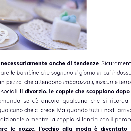
la necessariamente anche di tendenze
. Sicuramen
mare
le bambine che sognano il giorno in cui indoss
d’un pezzo, che attendono
imbarazzati, insicuri e terro
 sociali,
il divorzio, le coppie che scoppiano dopo
 domanda se c’è ancora qualcuno che si ricorda 
ualcuno che ci crede. Ma quando tutti i nodi arriv
adizionale o mentre la coppia si lancia con il parac
are le nozze, l’occhio alla moda è diventato