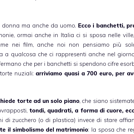
da donna ma anche da uomo.
Ecco i banchetti, pr
monie, ormai anche in Italia ci si sposa nelle ville
 come nei film, anche noi non pensiamo più sol
 ma a qualcosa che ci rappresenti anche nel giorno
fermano che per i banchetti si spendono cifre esorb
i
torte nuziali
:
arriviamo quasi a 700 euro, per av
chiede torte ad un solo piano
, che siano sistemate
ovrapposti,
tondi, quadrati, a forma di cuore, ec
i di zucchero (o di plastica) invece di stare affian
e il simbolismo del matrimonio
: la sposa che re