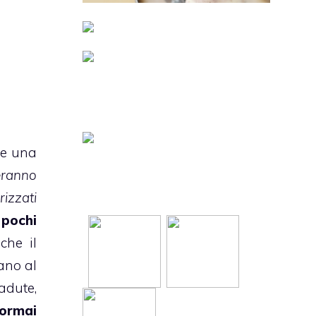
te una
eranno
rizzati
 pochi
che il
ano al
adute,
 ormai