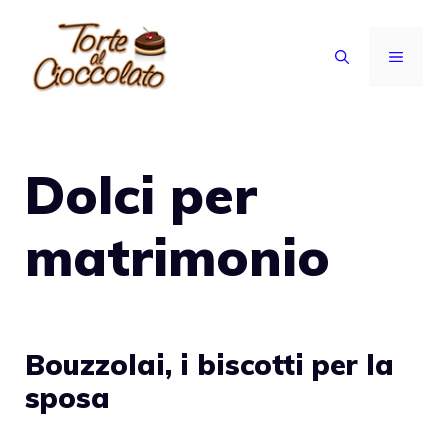
Vai
al
MENU
contenuto
Dolci per
matrimonio
Bouzzolai, i biscotti per la
sposa