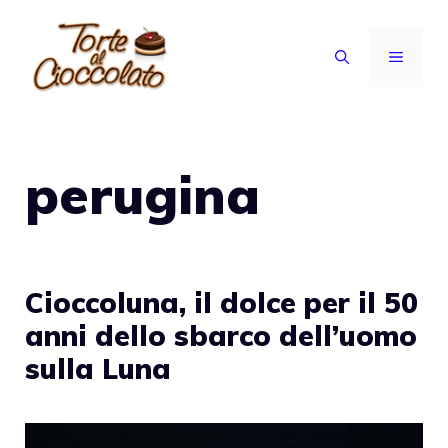
Vai
al
MENU
contenuto
perugina
Cioccoluna, il dolce per il 50
anni dello sbarco dell’uomo
sulla Luna