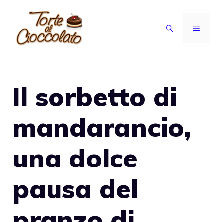
Vai
al
MENU
contenuto
Il sorbetto di
mandarancio,
una dolce
pausa del
pranzo di