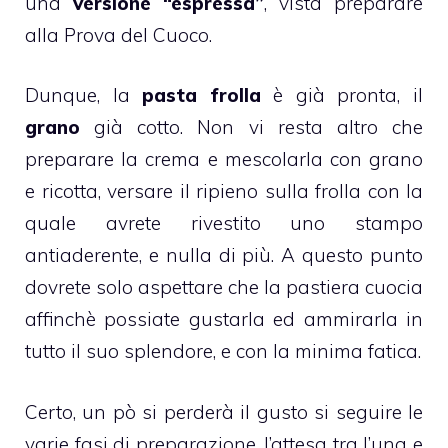
una
versione “espressa”
, vista preparare
alla
Prova del Cuoco
.
Dunque, la
pasta frolla
è già pronta, il
grano
già cotto. Non vi resta altro che
preparare la crema e mescolarla con grano
e ricotta, versare il ripieno sulla
frolla
con la
quale avrete rivestito uno stampo
antiaderente, e nulla di più. A questo punto
dovrete solo aspettare che la
pastiera
cuocia
affinchè possiate gustarla ed ammirarla in
tutto il suo splendore, e con la minima fatica.
Certo, un pò si perderà il gusto si seguire le
varie fasi di preparazione, l’attesa tra l’una e