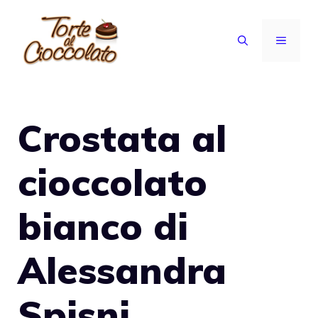
Vai
al
MENU
contenuto
Crostata al
cioccolato
bianco di
Alessandra
Spisni