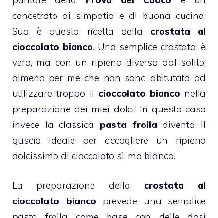
puntate della
Prova del Cuoco
è un
concetrato di simpatia e di buona cucina.
Sua è questa ricetta della
crostata al
cioccolato bianco
. Una semplice crostata, è
vero, ma con un ripieno diverso dal solito,
almeno per me che non sono abitutata ad
utilizzare troppo il
cioccolato bianco
nella
preparazione dei miei dolci. In questo caso
invece la classica
pasta frolla
diventa il
guscio ideale per accogliere un ripieno
dolcissimo di cioccolato sì, ma bianco.
La preparazione della
crostata al
cioccolato bianco
prevede una semplice
pasta frolla come base con delle dosi