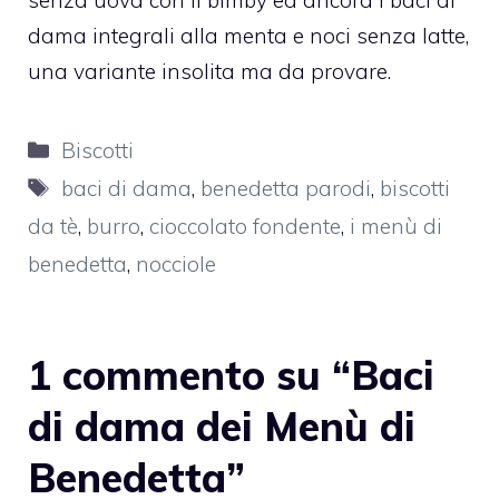
dama integrali alla menta e noci senza latte
,
una variante insolita ma da provare.
Categorie
Biscotti
Tag
baci di dama
,
benedetta parodi
,
biscotti
da tè
,
burro
,
cioccolato fondente
,
i menù di
benedetta
,
nocciole
1 commento su “Baci
di dama dei Menù di
Benedetta”