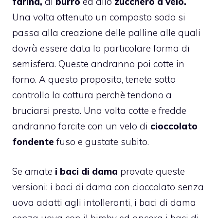
farina,
al
burro
ed allo
zucchero a velo.
Una volta ottenuto un composto sodo si
passa alla creazione delle palline alle quali
dovrà essere data la particolare forma di
semisfera. Queste andranno poi cotte in
forno. A questo proposito, tenete sotto
controllo la cottura perchè tendono a
bruciarsi presto. Una volta cotte e fredde
andranno farcite con un velo di
cioccolato
fondente
fuso e gustate subito.
Se amate
i baci di dama
provate queste
versioni: i
baci di dama con cioccolato senza
uova
adatti agli intolleranti, i
baci di dama
senza uova con il bimby
ed ancora i
baci di