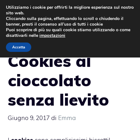
Vai
Utilizziamo i cookie per offrirti la migliore esperienza sul nostro
sito web.
al
MENU
Cliccando sulla pagina, effettuando lo scroll o chiudendo il
contenuto
banner, presti il consenso all’uso di tutti i cookie
Puoi scoprire di più su quali cookie stiamo utilizzando o come
disattivarli nelle
impostazioni
Accetta
Cookies al
cioccolato
senza lievito
Giugno 9, 2017
di
Emma
I
cookies
sono semplicissimi biscottil