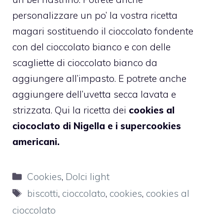
personalizzare un po’ la vostra ricetta
magari sostituendo il cioccolato fondente
con del cioccolato bianco e con delle
scagliette di cioccolato bianco da
aggiungere all’impasto. E potrete anche
aggiungere dell’uvetta secca lavata e
strizzata. Qui la ricetta dei
cookies al
ciococlato di Nigella
e i
supercookies
americani
.
Categorie
Cookies
,
Dolci light
Tag
biscotti
,
cioccolato
,
cookies
,
cookies al
cioccolato