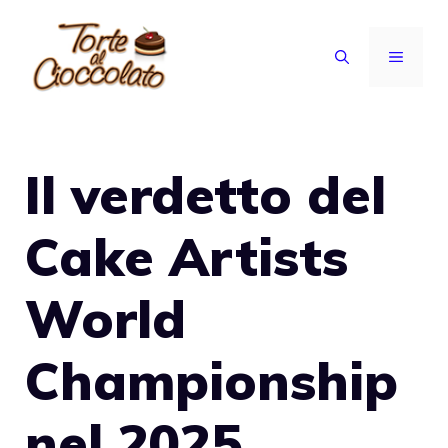
Vai
al
MENU
contenuto
Il verdetto del
Cake Artists
World
Championship
nel 2025